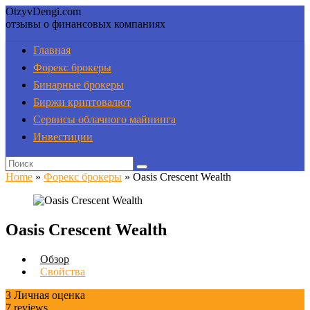
OtzyvDengi.com
отзывы о финансовых компаниях
Главная
Форекс брокеры
Бинарные брокеры
Биржи криптовалют
Сервисы облачного майнинга
Инвестиции
Home
»
Форекс брокеры
»
Oasis Crescent Wealth
Oasis Crescent Wealth
Обзор
Свойства
3
Личная оценка
7
reviews