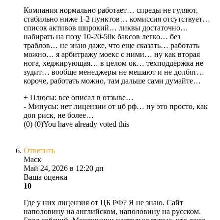
Компания нормально работает… спреды не гуляют,
стабильно ниже 1-2 пунктов… комиссия отсутствует…
список активов широкий… ликвы достаточно…
набирать на позу 10-20-50к баксов легко… без
траблов… не знаю даже, что еще сказать… работать
можно… я арбитражу моекс с ними… ну как вторая
нога, хеджирующая… в целом ок… техподдержка не
зудит… вообще менеджеры не мешают и не долбят…
короче, работать можно, там дальше сами думайте…
+ Плюсы:
все описал в отзыве…
- Минусы:
нет лицензии от цб рф… ну это просто, как
доп риск, не более…
(
0
)
(
0
)
You have already voted this
Ответить
Маск
Май 24, 2026 в 12:20 дп
Ваша оценка
10
Где у них лицензия от ЦБ РФ? Я не знаю. Сайт
наполовину на английском, наполовину на русском.