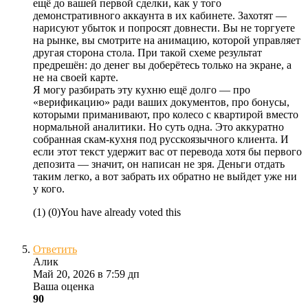
ещё до вашей первой сделки, как у того
демонстративного аккаунта в их кабинете. Захотят —
нарисуют убыток и попросят довнести. Вы не торгуете
на рынке, вы смотрите на анимацию, которой управляет
другая сторона стола. При такой схеме результат
предрешён: до денег вы доберётесь только на экране, а
не на своей карте.
Я могу разбирать эту кухню ещё долго — про
«верификацию» ради ваших документов, про бонусы,
которыми приманивают, про колесо с квартирой вместо
нормальной аналитики. Но суть одна. Это аккуратно
собранная скам-кухня под русскоязычного клиента. И
если этот текст удержит вас от перевода хотя бы первого
депозита — значит, он написан не зря. Деньги отдать
таким легко, а вот забрать их обратно не выйдет уже ни
у кого.
(
1
)
(
0
)
You have already voted this
Ответить
Алик
Май 20, 2026 в 7:59 дп
Ваша оценка
90