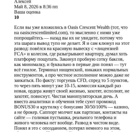
Алексей
Май 8, 2026 в 8:36 пп
Ваша оценка
10
Если вы уже вложились в Oasis Crescent Wealth (тот, что
на oasiscrescentlimited.com), то мысленно с ними уже
попрощайтесь — назад вы их не увидите, потому что
эта шарага вывод тупо не делает. Я и сам клюнул на этот
развод: повёлся на красивую вывеску с «лицензией
FCA» и колесом, где разыгрывают квартиру, думал хоть
платформу пощупать. Закинул пробную сотку баксов,
как минималку, и буквально в первые дни понял — тут
всё гнилое. Терминал нищенский, никаких нормальных
инструментов, а про честное исполнение можно даже не
заикаться. По факту: торгуешь CFD, спред то 5 пунктов,
то через пять минут уже 10-15, комиссия каждый раз
новая, ордера живут своей жизнью, захотят, исполнят, не
захотят, повиснут. Чистая манипуляторская дичь. А
вместо аналитики и обучения тебе суют промокод
BONUS30 и крутилку с бонусами 30/50/100% — казино,
а не брокер. Саппорт молчит как партизан, контакты на
сайте — голимая пустышка, реального телефона и
живого человека нет вообще. Развод в чистом виде.
Понял я это с опозданием, потерял немного на этом,