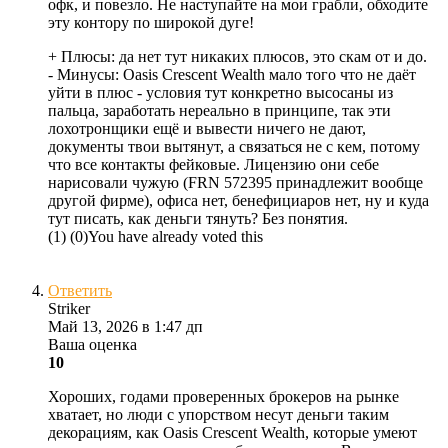
офк, и повезло. Не наступайте на мои грабли, обходите
эту контору по широкой дуге!
+ Плюсы:
да нет тут никаких плюсов, это скам от и до.
- Минусы:
Oasis Crescent Wealth мало того что не даёт
уйти в плюс - условия тут конкретно высосаны из
пальца, заработать нереально в принципе, так эти
лохотронщики ещё и вывести ничего не дают,
документы твои вытянут, а связаться не с кем, потому
что все контакты фейковые. Лицензию они себе
нарисовали чужую (FRN 572395 принадлежит вообще
другой фирме), офиса нет, бенефициаров нет, ну и куда
тут писать, как деньги тянуть? Без понятия.
(
1
)
(
0
)
You have already voted this
Ответить
Striker
Май 13, 2026 в 1:47 дп
Ваша оценка
10
Хороших, годами проверенных брокеров на рынке
хватает, но люди с упорством несут деньги таким
декорациям, как Oasis Crescent Wealth, которые умеют