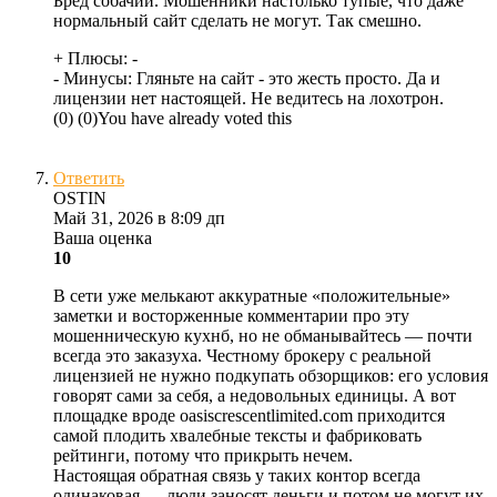
Бред собачий. Мошенники настолько тупые, что даже
нормальный сайт сделать не могут. Так смешно.
+ Плюсы:
-
- Минусы:
Гляньте на сайт - это жесть просто. Да и
лицензии нет настоящей. Не ведитесь на лохотрон.
(
0
)
(
0
)
You have already voted this
Ответить
OSTIN
Май 31, 2026 в 8:09 дп
Ваша оценка
10
В сети уже мелькают аккуратные «положительные»
заметки и восторженные комментарии про эту
мошенническую кухнб, но не обманывайтесь — почти
всегда это заказуха. Честному брокеру с реальной
лицензией не нужно подкупать обзорщиков: его условия
говорят сами за себя, а недовольных единицы. А вот
площадке вроде oasiscrescentlimited.com приходится
самой плодить хвалебные тексты и фабриковать
рейтинги, потому что прикрыть нечем.
Настоящая обратная связь у таких контор всегда
одинаковая — люди заносят деньги и потом не могут их