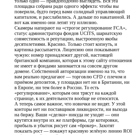
только одно — правдоподобно выглядеть. Вся эта
площадка собрана ради одного эффекта: чтобы вы
поверили, будто перед вами солидный управляющий
капиталом, и расслабились. А дальше по накатанной. И
вот как именно они лепят эту иллюзию.
Скамеры напирают на «строгое регулирование FCA»,
статус администратора фондов UCITS, шариатскую
совместимость и репутацию, выстроенную якобы
десятилетиями. Красиво. Только стоит копнуть, и
картинка рассыпается. Лицензию они показывают
чужую: номер принадлежит другой, настоящей
британской компании, которая к этому сайту отношения
не имеет и фондами занимается на совсем другом
домене. Собственной авторизации именно на то, что
вам реально предлагают — торговлю CFD с плечом и
приёмом депозитов, у площадки нет ни в Британии, ни
в Европе, ни тем более в России. То есть
«регулирование», которым они трясут на каждой
странице, к их деятельности вообще не относится.
А теперь самое важное, что новички не видят. У этой
конторы нет ни поставщиков ликвидности, ни выхода
на биржу. Ваши «сделки» никуда не уходят — они
крутятся внутри их же платформы, где котировки,
прибыль и убыток рисует сам «брокер». Захотят
показать рост — покажут красивую зелёную линию ROI