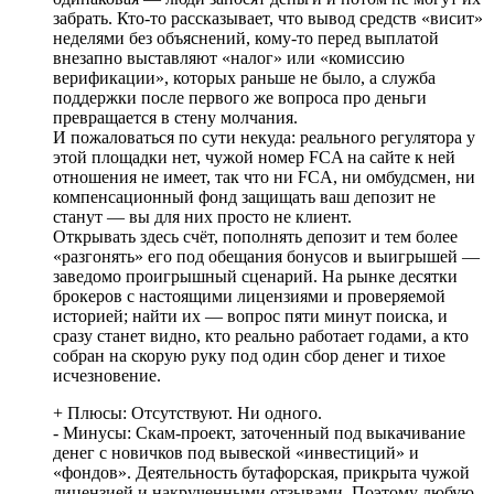
забрать. Кто-то рассказывает, что вывод средств «висит»
неделями без объяснений, кому-то перед выплатой
внезапно выставляют «налог» или «комиссию
верификации», которых раньше не было, а служба
поддержки после первого же вопроса про деньги
превращается в стену молчания.
И пожаловаться по сути некуда: реального регулятора у
этой площадки нет, чужой номер FCA на сайте к ней
отношения не имеет, так что ни FCA, ни омбудсмен, ни
компенсационный фонд защищать ваш депозит не
станут — вы для них просто не клиент.
Открывать здесь счёт, пополнять депозит и тем более
«разгонять» его под обещания бонусов и выигрышей —
заведомо проигрышный сценарий. На рынке десятки
брокеров с настоящими лицензиями и проверяемой
историей; найти их — вопрос пяти минут поиска, и
сразу станет видно, кто реально работает годами, а кто
собран на скорую руку под один сбор денег и тихое
исчезновение.
+ Плюсы:
Отсутствуют. Ни одного.
- Минусы:
Скам-проект, заточенный под выкачивание
денег с новичков под вывеской «инвестиций» и
«фондов». Деятельность бутафорская, прикрыта чужой
лицензией и накрученными отзывами. Поэтому любую