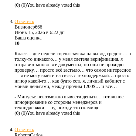
(
0
)
(
0
)
You have already voted this
Ответить
Визионер666
Июнь 15, 2026 в 6:22 дп
Ваша оценка
10
Класс… две недели торчит заявка на вывод средств… а
толку-то никакого… у меня слетела верификация, я
отправил заново все документы, но они не проходят
проверку… просто всё застыло… что самое интересное
— я не могу выйти на связь с техподдержкой… просто
игнор какой-то… как будто есть я, личный кабинет с
моими деньгами, между прочим 1200$… и все…
- Минусы:
невозможно вывести деньги… тотальное
игнорирование со стороны менеджеров и
техподдержки… ну, походу это скамище…
(
0
)
(
0
)
You have already voted this
Ответить
RobertoCarlos