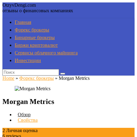
OtzyvDengi.com
отзывы о финансовых компаниях
Главная
Форекс брокеры
Бинарные брокеры
Биржи криптовалют
Сервисы облачного майнинга
Инвестиции
Home
»
Форекс брокеры
»
Morgan Metrics
Morgan Metrics
Обзор
Свойства
2
Личная оценка
6
reviews