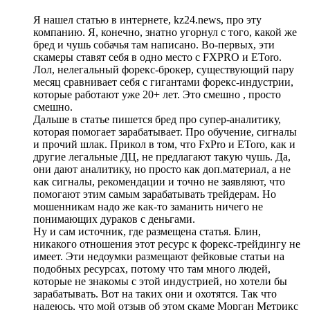
Я нашел статью в интернете, kz24.news, про эту
компанию. Я, конечно, знатно угорнул с того, какой же
бред и чушь собачья там написано. Во-первых, эти
скамеры ставят себя в одно место с FXPRO и EToro.
Лол, нелегальный форекс-брокер, существующий пару
месяц сравнивает себя с гигантами форекс-индустрии,
которые работают уже 20+ лет. Это смешно , просто
смешно.
Дальше в статье пишется бред про супер-аналитику,
которая помогает зарабатывает. Про обучение, сигналы
и прочий шлак. Прикол в том, что FxPro и EToro, как и
другие легальные ДЦ, не предлагают такую чушь. Да,
они дают аналитику, но просто как доп.материал, а не
как сигналы, рекомендации и точно не заявляют, что
помогают этим самым зарабатывать трейдерам. Но
мошенникам надо же как-то заманить ничего не
понимающих дураков с деньгами.
Ну и сам источник, где размещена статья. Блин,
никакого отношения этот ресурс к форекс-трейдингу не
имеет. Эти недоумки размещают фейковые статьи на
подобных ресурсах, потому что там много людей,
которые не знакомы с этой индустрией, но хотели бы
зарабатывать. Вот на таких они и охотятся. Так что
надеюсь, что мой отзыв об этом скаме Морган Метрикс