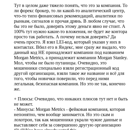
Тут в целом даже тяжело понять, что это за компания. То
ли форекс брокер, то ли какой-то аналитический центр,
что-то типо финансовых рекомендаций, аналитики по
рынкам, сигналов и прочая дрянь. В любом случае, что
бы это не было, доверять этому деньги явно не стоит. А
100% тут нужно какие-то вложения, не будет же контора
просто так работать. А почему нельзя доверять? Да
очень просто. Я взял LEI-код, который указан у них в
контактах. Вбил его в Яндекс, мне сразу же выдало, что
данный код НЕ принадлежит компании под названием
Morgan Metrics, а принадлежит компании Morgan Stanley.
Мол, чтобы не было путаницы. Очевидно, это
мошенники специально взяли регистрационный код
другой организации, взяли такое же название и всё для
того, чтобы новички поверили, что перед ними
легальная, безопасная компания. Но это не так, конечно
же.
+ Плюсы:
Очевидно, что никаких плюсов тут нет и быть
не может.
- Минусы:
Morgan Metrics - фейковая компания, которая
непонятно, чем вообще занимается. Но это скам и
лохотрон, так как мошенники украли чужие данные и
выставляют себя за совершенно другую организацию