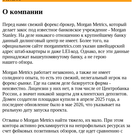
О компании
Перед нами свежий форекс-брокер, Morgan Metrics, который
делает закос под известное банковское учреждение - Morgan
Stanley. На деле никакого отношению к крупнейшему банку
данный дилинговый центр не имеет. Более того, на
официальном сайте morganmetrics.com указан швейцарский
адрес штаб-квартиры и даже LEI-код. Однако, все эти данные
принадлежат вышеупомянутому банку, а не герою
нашего обзора.
Morgan Metrics работает незаконно, а также не имеет
солидного опыта, то есть это свежий, нелегальный игрок на
форекс-рынке. Где на самом деле базируется фирма -
неизвестно. Лицензии у них нет, в том числе от Центробанка
России, а значит никакой защиты для клиентских депозитов.
Домен создатели площадки купили в апреле 2025 года, а
последнее обновление было в мае 2026, что указывает на
реальную дату запуска проекта.
Отзывы о Morgan Metrics найти тяжело, их мало. При этом
контора активно рекламируется на непрофильных ресурсах за
счет фейковых позитивных обзоров, где идет сравнению с