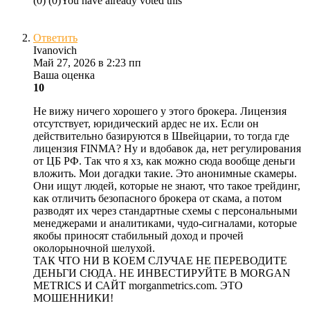
(
0
)
(
0
)
You have already voted this
Ответить
Ivanovich
Май 27, 2026 в 2:23 пп
Ваша оценка
10
Не вижу ничего хорошего у этого брокера. Лицензия
отсутствует, юридический ардес не их. Если он
действительно базируются в Швейцарии, то тогда где
лицензия FINMA? Ну и вдобавок да, нет регулирования
от ЦБ РФ. Так что я хз, как можно сюда вообще деньги
вложить. Мои догадки такие. Это анонимные скамеры.
Они ищут людей, которые не знают, что такое трейдинг,
как отличить безопасного брокера от скама, а потом
разводят их через стандартные схемы с персональными
менеджерами и аналитиками, чудо-сигналами, которые
якобы приносят стабильный доход и прочей
околорыночной шелухой.
ТАК ЧТО НИ В КОЕМ СЛУЧАЕ НЕ ПЕРЕВОДИТЕ
ДЕНЬГИ СЮДА. НЕ ИНВЕСТИРУЙТЕ В MORGAN
METRICS И САЙТ morganmetrics.com. ЭТО
МОШЕННИКИ!