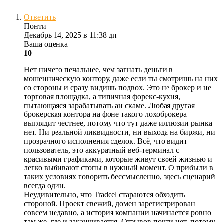
Ответить
Понти
Декабрь 14, 2025 в 11:38 дп
Ваша оценка
10
Нет ничего печальнее, чем загнать деньги в
мошенническую контору, даже если ты смотришь на них
со стороны и сразу видишь подвох. Это не брокер и не
торговая площадка, а типичная форекс-кухня,
пытающаяся зарабатывать ан скаме. Любая другая
брокерская контора на фоне такого лохоброкера
выглядит честнее, потому что тут даже иллюзии рынка
нет. Ни реальной ликвидности, ни выхода на биржи, ни
прозрачного исполнения сделок. Всё, что видит
пользователь, это аккуратный веб-терминал с
красивыми графиками, которые живут своей жизнью и
легко выбивают стопы в нужный момент. О прибыли в
таких условиях говорить бессмысленно, здесь сценарий
всегда один.
Неудивительно, что Tradeel стараются обходить
стороной. Проект свежий, домен зарегистрирован
совсем недавно, а история компании начинается ровно
там же, где и заканчивается. Отзывов почти нет, потому