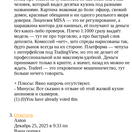
человек, который видел десятки кухонь под разными
названиями. Картина знакомая до боли: офшор, свежий
домен, красивые обещания и ни одного реального якоря
доверия. Лицензия MISA — это не регулирование, а
шарашкина контора для наивных, её получают за деньги
без каких-либо проверок. Плечо 1:1000 сразу выдаёт
модель — тут не про торговлю, а про быстрый слив
депозита. Комиссий «нет», зато спреды нарисованы так,
будто рынок всегда на их стороне. Платформа — чепуха
с интерфейсом под TradingView, но это не делает её
профессиональной или максимум-удобной. Деньги
принимают только в крипте, а значит, назад их можно не
ждать. Tradeel — это откровенное мошенничество, тут
больше нечего говорить.
+ Плюсы:
Явно напрочь отсутствуют.
- Минусы:
Все сказано в отзыве об этой жалкой кухне
анонимов и скамеров.
(
1
)
(
0
)
You have already voted this
Ответить
Anton
Декабрь 25, 2025 в 9:33 пп
Ваша оценка