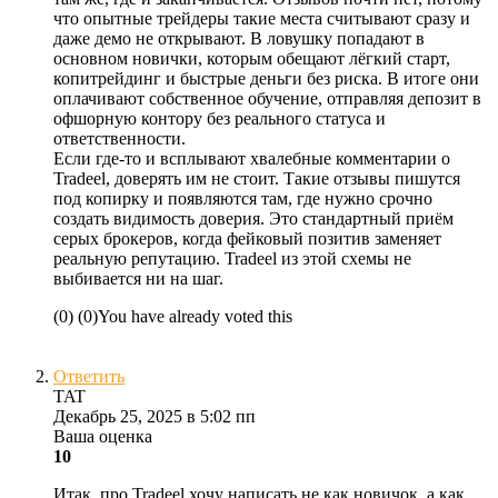
что опытные трейдеры такие места считывают сразу и
даже демо не открывают. В ловушку попадают в
основном новички, которым обещают лёгкий старт,
копитрейдинг и быстрые деньги без риска. В итоге они
оплачивают собственное обучение, отправляя депозит в
офшорную контору без реального статуса и
ответственности.
Если где-то и всплывают хвалебные комментарии о
Tradeel, доверять им не стоит. Такие отзывы пишутся
под копирку и появляются там, где нужно срочно
создать видимость доверия. Это стандартный приём
серых брокеров, когда фейковый позитив заменяет
реальную репутацию. Tradeel из этой схемы не
выбивается ни на шаг.
(
0
)
(
0
)
You have already voted this
Ответить
TAT
Декабрь 25, 2025 в 5:02 пп
Ваша оценка
10
Итак, про Tradeel хочу написать не как новичок, а как