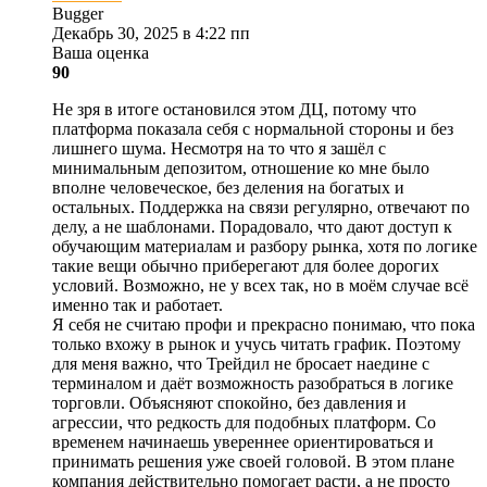
Bugger
Декабрь 30, 2025 в 4:22 пп
Ваша оценка
90
Не зря в итоге остановился этом ДЦ, потому что
платформа показала себя с нормальной стороны и без
лишнего шума. Несмотря на то что я зашёл с
минимальным депозитом, отношение ко мне было
вполне человеческое, без деления на богатых и
остальных. Поддержка на связи регулярно, отвечают по
делу, а не шаблонами. Порадовало, что дают доступ к
обучающим материалам и разбору рынка, хотя по логике
такие вещи обычно приберегают для более дорогих
условий. Возможно, не у всех так, но в моём случае всё
именно так и работает.
Я себя не считаю профи и прекрасно понимаю, что пока
только вхожу в рынок и учусь читать график. Поэтому
для меня важно, что Трейдил не бросает наедине с
терминалом и даёт возможность разобраться в логике
торговли. Объясняют спокойно, без давления и
агрессии, что редкость для подобных платформ. Со
временем начинаешь увереннее ориентироваться и
принимать решения уже своей головой. В этом плане
компания действительно помогает расти, а не просто