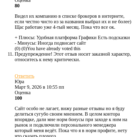
Оценка
80
Видел их компанию в списке брокеров в интернете,
если честно чисто из за названия выбрал их и не более)
Щас работаю уже 4-тый месяц. Пока что все ок.
+ Плюсы:
Удобная платформа Графики Есть подсказки
- Минусы:
Иногда подвисает сайт
(
0
)
(
0
)
You have already voted this
Предупреждение! Этот отзыв носит заказной характер,
относитесь к нему критически.
Ответить
Юра
Март 9, 2026 в 10:55 пп
Оценка
100
Сайт особо не лагает, вижу разные отзывы но я буду
делиться сугубо своим мнением. В целом контора
впорядке, дали мне норм бонусы при заходе к ним на
рынок и подключили персонального менеджера
который меня ведёт. Пока что я в норм профите, нету
что сказать плохого.