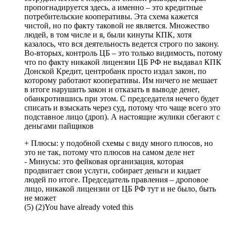
пропогнадируется здесь, а именно – это кредитные
потребительские кооперативы. Эта схема кажется
чистой, но по факту таковой не является. Множество
людей, в том числе и я, были кинуты КПК, хотя
казалось, что вся деятельность ведется строго по закону.
Во-вторых, контроль ЦБ – это только видимость, потому
что по факту никакой лицензии ЦБ РФ не выдавал КПК
Донской Кредит, центробанк просто издал закон, по
которому работают кооперативы. Им ничего не мешает
в итоге нарушить закон и отказать в выводе денег,
обанкротившись при этом. С председателя нечего будет
списать и взыскать через суд, потому что чаще всего это
подставное лицо (дроп). А настоящие жулики сбегают с
деньгами пайщиков
+ Плюсы:
у подобной схемы с виду много плюсов, но
это не так, потому что плюсов на самом деле нет
- Минусы:
это фейковая организация, которая
продвигает свои услуги, собирает деньги и кидает
людей по итоге. Председатель правления – дроповое
лицо, никакой лицензии от ЦБ РФ тут и не было, быть
не может
(
5
)
(
2
)
You have already voted this