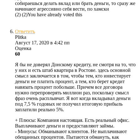
собираешься делать вклад или брать деньги, то сразу же
начинают агрессивно себя вести, по хамски
(
2
)
(
2
)
You have already voted this
Ответить
Plitka
Август 17, 2020 в 4:42 пп
Оценка
60
Я бы не доверял Донскому кредиту, не смотря на то, что
у них и есть штаб квартира в Ростове. здесь основной
смысл заключается в том, чтобы тем, кто инвестирует
деньги не платить процент, а тем, кто берет кредит
навязать процент побольше. Причем все договора
нужно перепроверять миллион раз, поскольку смысл
фраз очень расплывчат. Я вот когда вкладывал деньги
под 7,5 % годовых не получил итоговую прибыль
заплатили реально 5%.
+ Плюсы:
Компания настоящая.
Есть реальный офис.
Выплачивают деньги и предоставляют займы.
- Минусы:
Обманывают клиентов.
Не выплачивают
обещанных процентов.
Пытаются обмануть, как