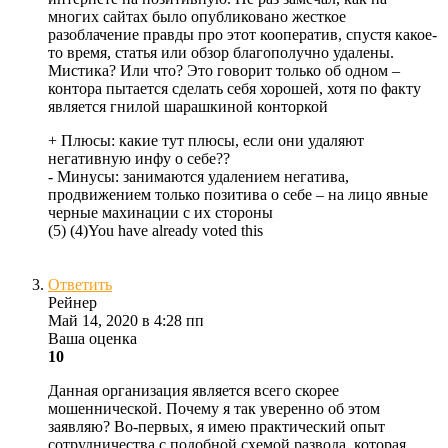
многих сайтах было опубликовано жесткое
разоблачение правды про этот кооператив, спустя какое-
то время, статья или обзор благополучно удалены.
Мистика? Или что? Это говорит только об одном –
контора пытается сделать себя хорошей, хотя по факту
является гнилой шарашкиной конторкой
+ Плюсы:
какие тут плюсы, если они удаляют
негативную инфу о себе??
- Минусы:
занимаются удалением негатива,
продвижением только позитива о себе – на лицо явные
черные махинации с их стороны
(
5
)
(
4
)
You have already voted this
Ответить
Рейнер
Май 14, 2020 в 4:28 пп
Ваша оценка
10
Данная организация является всего скорее
мошеннической. Почему я так уверенно об этом
заявляю? Во-первых, я имею практический опыт
сотрудничества с подобной схемой развода, которая