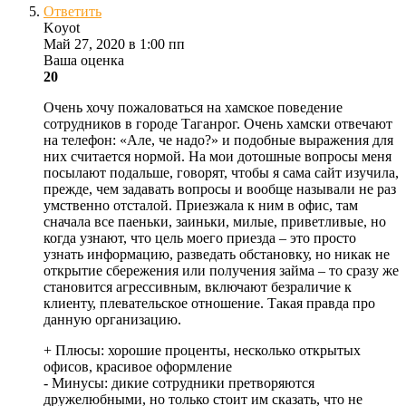
Ответить
Koyot
Май 27, 2020 в 1:00 пп
Ваша оценка
20
Очень хочу пожаловаться на хамское поведение
сотрудников в городе Таганрог. Очень хамски отвечают
на телефон: «Але, че надо?» и подобные выражения для
них считается нормой. На мои дотошные вопросы меня
посылают подальше, говорят, чтобы я сама сайт изучила,
прежде, чем задавать вопросы и вообще называли не раз
умственно отсталой. Приезжала к ним в офис, там
сначала все паеньки, заиньки, милые, приветливые, но
когда узнают, что цель моего приезда – это просто
узнать информацию, разведать обстановку, но никак не
открытие сбережения или получения займа – то сразу же
становится агрессивным, включают безраличие к
клиенту, плевательское отношение. Такая правда про
данную организацию.
+ Плюсы:
хорошие проценты, несколько открытых
офисов, красивое оформление
- Минусы:
дикие сотрудники претворяются
дружелюбными, но только стоит им сказать, что не