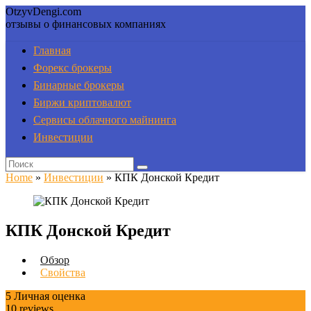
OtzyvDengi.com
отзывы о финансовых компаниях
Главная
Форекс брокеры
Бинарные брокеры
Биржи криптовалют
Сервисы облачного майнинга
Инвестиции
Home
»
Инвестиции
»
КПК Донской Кредит
КПК Донской Кредит
Обзор
Свойства
5
Личная оценка
10
reviews