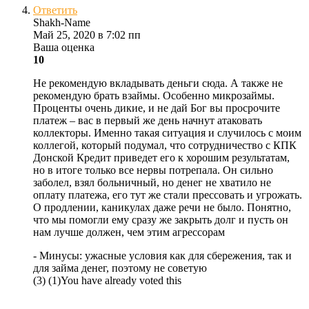
Ответить
Shakh-Name
Май 25, 2020 в 7:02 пп
Ваша оценка
10
Не рекомендую вкладывать деньги сюда. А также не
рекомендую брать взаймы. Особенно микрозаймы.
Проценты очень дикие, и не дай Бог вы просрочите
платеж – вас в первый же день начнут атаковать
коллекторы. Именно такая ситуация и случилось с моим
коллегой, который подумал, что сотрудничество с КПК
Донской Кредит приведет его к хорошим результатам,
но в итоге только все нервы потрепала. Он сильно
заболел, взял больничный, но денег не хватило не
оплату платежа, его тут же стали прессовать и угрожать.
О продлении, каникулах даже речи не было. Понятно,
что мы помогли ему сразу же закрыть долг и пусть он
нам лучше должен, чем этим агрессорам
- Минусы:
ужасные условия как для сбережения, так и
для займа денег, поэтому не советую
(
3
)
(
1
)
You have already voted this