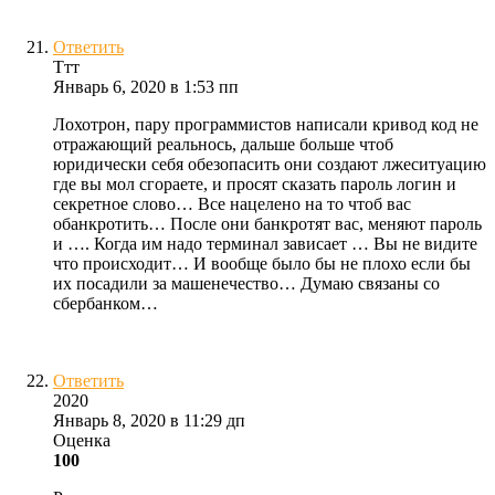
Ответить
Ттт
Январь 6, 2020 в 1:53 пп
Лохотрон, пару программистов написали кривод код не
отражающий реальнось, дальше больше чтоб
юридически себя обезопасить они создают лжеситуацию
где вы мол сгораете, и просят сказать пароль логин и
секретное слово… Все нацелено на то чтоб вас
обанкротить… После они банкротят вас, меняют пароль
и …. Когда им надо терминал зависает … Вы не видите
что происходит… И вообще было бы не плохо если бы
их посадили за машенечество… Думаю связаны со
сбербанком…
Ответить
2020
Январь 8, 2020 в 11:29 дп
Оценка
100