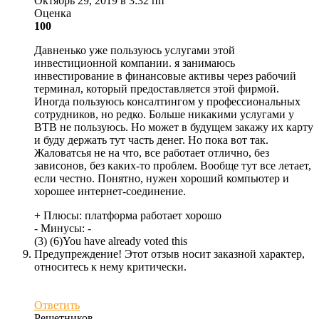
Октябрь 29, 2019 в 3:32 пп
Оценка
100
Давненько уже пользуюсь услугами этой
инвестиционной компании. я занимаюсь
инвестирование в финансовые активы через рабочий
терминал, который предоставляется этой фирмой.
Иногда пользуюсь консалтингом у профессиональных
сотрудников, но редко. Больше никакими услугами у
BTB не пользуюсь. Но может в будущем закажу их карту
и буду держать тут часть денег. Но пока вот так.
Жаловатсья не на что, все работает отлично, без
зависонов, без каких-то проблем. Вообще тут все летает,
если честно. Понятно, нужен хороший компьютер и
хорошее интернет-соединение.
+ Плюсы:
платформа работает хорошо
- Минусы:
-
(
3
)
(
6
)
You have already voted this
Предупреждение! Этот отзыв носит заказной характер,
относитесь к нему критически.
Ответить
Решетников