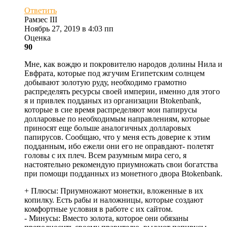
Ответить
Рамзес III
Ноябрь 27, 2019 в 4:03 пп
Оценка
90
Мне, как вождю и покровителю народов долины Нила и
Евфрата, которые под жгучим Египетским солнцем
добывают золотую руду, необходимо грамотно
распределять ресурсы своей империи, именно для этого
я и привлек подданых из организации Btokenbank,
которые в сие время распределяют мои папирусы
долларовые по необходимым направлениям, которые
приносят еще больше аналогичных долларовых
папирусов. Сообщаю, что у меня есть доверие к этим
подданным, ибо ежели они его не оправдают- полетят
головы с их плеч. Всем разумным мира сего, я
настоятельно рекомендую приумножать свои богатства
при помощи подданных из монетного двора Btokenbank.
+ Плюсы:
Приумножают монетки, вложенные в их
копилку. Есть рабы и наложницы, которые создают
комфортные условия в работе с их сайтом.
- Минусы:
Вместо золота, которое они обязаны