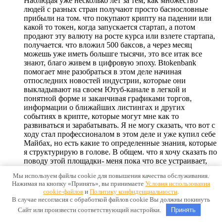
Наблюдая уже несколько лет за тем, как множество
людей с разных стран получают просто баснословные
прибыли на том. что покупают крипту на падении или
какой то токен, когда запускается стартап, а потом
продают эту валюту на росте курса или взлете стартапа,
получается. что вложил 500 баксов, а через месяц
можешь уже иметь большге тысячи, это все итак все
знают, благо живем в цифровую эпоху. Btokenbank
помогает мне разобраться в этом деле начиная
отпоследних новостей индустрии, которые они
выкладывают на своем Ютуб-канале в легкой и
понятной форме и заканчивая графиками торгов,
информации о ближайших листингах и других
событиях в крипте, которые могут мне как то
развиваться и зарабатывать. Я не могу сказать, что вот с
ходу стал профессионалом в этом деле и уже купил себе
Майбах, но есть какие то определенные знания, которые
я структурирую в голове. В общем. что я хочу сказать по
поводу этой площадки- меня пока что все устраивает,
буду продолжать дальше работать через их площадку.
Мы используем файлы cookie для повышения качества обслуживания.
Нажимая на кнопку «Принять», вы принимаете
Условия использования
(
0
)
(
1
)
You have already voted this
cookie-файлов
и
Политику конфиденциальности
.
Предупреждение! Этот отзыв носит заказной характер,
В случае несогласия с обработкой файлов cookie Вы должны покинуть
относитесь к нему критически.
Сайт или произвести соответствующий настройки.
Принять