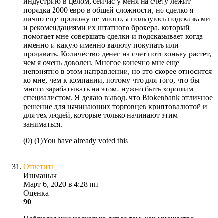
индустрию в целом, сейчас у меня на счету лежит
порядка 2000 евро в общей сложности, но сделко я
лично еще провожу не много, а пользуюсь подсказками
и рекомендациями их штатного брокера. который
помогает мне совершать сделки и подсказывает когда
именно и какую именно валюту покупать или
продавать. Количество денег на счет потихоньку растет,
чем я очень доволен. Многое конечно мне еще
непонятно в этом направлении, но это скорее относится
ко мне, чем к компании, потому что для того, что бы
много зарабатывать на этом- нужно быть хорошим
специалистом. Я делаю вывод. что Btokenbank отличное
решение для начинающих торговцев криптовалютой и
для тех людей, которые только начинают этим
заниматься.
(
0
)
(
1
)
You have already voted this
Ответить
Ишманыч
Март 6, 2020 в 4:28 пп
Оценка
90