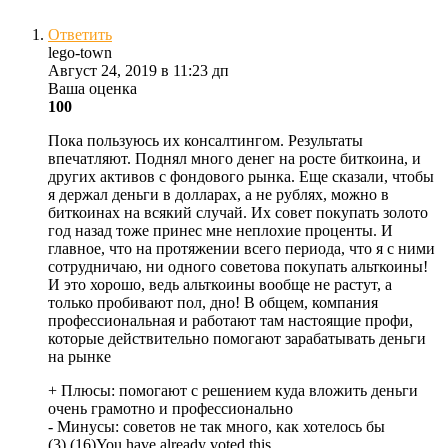
Ответить
lego-town
Август 24, 2019 в 11:23 дп
Ваша оценка
100
Пока пользуюсь их консалтингом. Результаты
впечатляют. Поднял много денег на росте биткоина, и
других активов с фондового рынка. Еще сказали, чтобы
я держал деньги в долларах, а не рублях, можно в
биткоинах на всякий случай. Их совет покупать золото
год назад тоже принес мне неплохие проценты. И
главное, что на протяжении всего периода, что я с ними
сотрудничаю, ни одного советова покупать альткоины!
И это хорошо, ведь альткоины вообще не растут, а
только пробивают пол, дно! В общем, компания
профессиональная и работают там настоящие профи,
которые действительно помогают зарабатывать деньги
на рынке
+ Плюсы:
помогают с решением куда вложить деньги
очень грамотно и профессионально
- Минусы:
советов не так много, как хотелось бы
(
3
)
(
16
)
You have already voted this