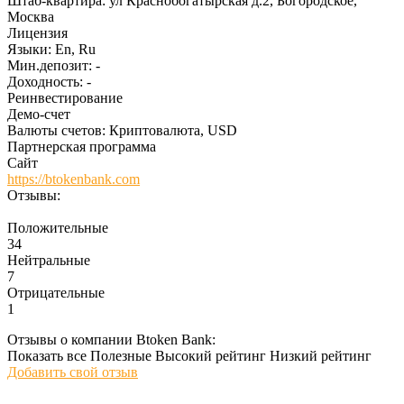
Штаб-квартира:
ул Краснобогатырская д.2, Богородское,
Москва
Лицензия
Языки:
En, Ru
Мин.депозит:
-
Доходность:
-
Реинвестирование
Демо-счет
Валюты счетов:
Криптовалюта, USD
Партнерская программа
Сайт
https://btokenbank.com
Отзывы:
Положительные
34
Нейтральные
7
Отрицательные
1
Отзывы о компании Btoken Bank:
Показать все
Полезные
Высокий рейтинг
Низкий рейтинг
Добавить свой отзыв