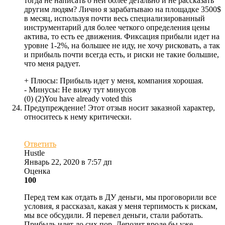
тогда не написать о ней более детально и не рассказать
другим людям? Лично я зарабатываю на площадке 3500$
в месяц, используя почти весь специализированный
инструментарий для более четкого определения цены
актива, то есть ее движения. Фиксация прибыли идет на
уровне 1-2%, на большее не иду, не хочу рисковать, а так
и прибыль почти всегда есть, и риски не такие большие,
что меня радует.
+ Плюсы:
Прибыль идет у меня, компания хорошая.
- Минусы:
Не вижу тут минусов
(
0
)
(
2
)
You have already voted this
Предупреждение! Этот отзыв носит заказной характер,
относитесь к нему критически.
Ответить
Hustle
Январь 22, 2020 в 7:57 дп
Оценка
100
Перед тем как отдать в ДУ деньги, мы проговорили все
условия, я рассказал, какая у меня терпимость к рискам,
мы все обсудили. Я перевел деньги, стали работать.
Прибыль идет до сих пор. Депозит вроде бы уже