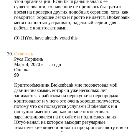
этой организации. Если бы я раньше знал о ее
существовании, то наверное не пришлось бы тратить
время на проверки других подобных сервисов, хотя. как
говорится- хорошее легко и просто не дается. Btokenbank
меня полностью устраивает, надежный сервис для
работы с криптоактивами.
(
0
)
(
1
)
You have already voted this
Ответить
Руся Поршень
Март 4, 2020 в 11:55 дп
Оценка
90
Криптообменник Btokenbank мне посоветовал мой
давний знакомый, который уже несколько лет
занимается заработком на перекупке и перепродаже
криптовалют и у него это очень хорошо получается,
потому что он пользуется услугами Btokenbank и я
поступил именно так, как он мне посоветовал-
зарегистрировался на их сайте и подписался на их
Ютуб-канал, на котором выходят регулярные
тематические видео и новости про криптовалюту и всю