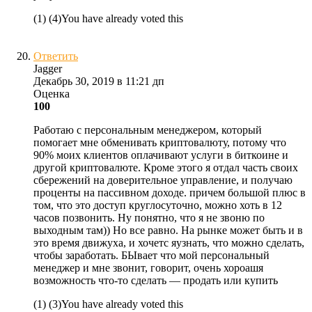
(
1
)
(
4
)
You have already voted this
Ответить
Jagger
Декабрь 30, 2019 в 11:21 дп
Оценка
100
Работаю с персональным менеджером, который
помогает мне обменивать криптовалюту, потому что
90% моих клиентов оплачивают услуги в биткоине и
другой криптовалюте. Кроме этого я отдал часть своих
сбережений на доверительное управление, и получаю
проценты на пассивном доходе. причем большой плюс в
том, что это доступ круглосуточно, можно хоть в 12
часов позвонить. Ну понятно, что я не звоню по
выходным там)) Но все равно. На рынке может быть и в
это время движуха, и хочетс яузнать, что можно сделать,
чтобы заработать. БЫвает что мой персональный
менеджер и мне звонит, говорит, очень хороашя
возможность что-то сделать — продать или купить
(
1
)
(
3
)
You have already voted this