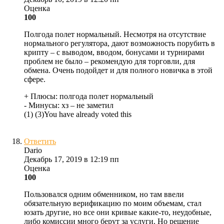
Оценка
100
Полгода полет нормальный. Несмотря на отсутствие
нормального регулятора, дают возможность порубить в
крипту – с выводом, вводом, бонусами и турнирами
проблем не было – рекомендую для торговли, для
обмена. Очень подойдет и для полного новичка в этой
сфере.
+ Плюсы:
полгода полет нормальный
- Минусы:
хз – не заметил
(
1
)
(
3
)
You have already voted this
Ответить
Dario
Декабрь 17, 2019 в 12:19 пп
Оценка
100
Пользовался одним обменником, но там ввели
обязательную верификацию по моим объемам, стал
юзать другие, но все они кривые какие-то, неудобные,
либо комиссии много берут за услуги. Но решение