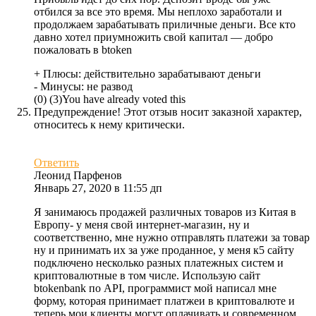
отбился за все это время. Мы неплохо заработали и
продолжаем зарабатывать приличные деньги. Все кто
давно хотел приумножить свой капитал — добро
пожаловать в btoken
+ Плюсы:
действительно зарабатывают деньги
- Минусы:
не развод
(
0
)
(
3
)
You have already voted this
Предупреждение! Этот отзыв носит заказной характер,
относитесь к нему критически.
Ответить
Леонид Парфенов
Январь 27, 2020 в 11:55 дп
Я занимаюсь продажей различных товаров из Китая в
Европу- у меня свой интернет-магазин, ну и
соответственно, мне нужно отправлять платежи за товар
ну и принимать их за уже проданное, у меня к5 сайту
подключено несколько разных платежных систем и
криптовалютные в том числе. Использую сайт
btokenbank по API, программист мой написал мне
форму, которая принимает платжеи в криптовалюте и
теперь мои клиенты могут оплачивать и современном