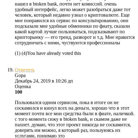
нашел в btoken bank, почти нет комиссий. очень
удобный интерфейс, легко может разобраться даже тот
человек, который недавно узнал о криптовалюте. Еще
мне понравился их сервис по консультированию, они
подсказали мне удобные обменники по фиату, сказали
какой картой лучше пользоваться, подсказывают по
крипторынку — его тренд, разворот и т.д. Мне нравится
сотрудничать с ними, чуствуются профессионалы
(
1
)
(
4
)
You have already voted this
Ответить
Gopa
Декабрь 24, 2019 в 10:26 дп
Оценка
100
Пользовался одним сервисом, пока в итоге он не
соскамился и кинул всех на деньги, хорошо что в этот
момент почти все мои средства были в фиате, наличкой.
с того момента сижу в btoken bank, и скамом даже не
пахнет. думаю, что этот проект никогда не соскамится,
доверять им можно, я который раз, пользуюясь их
услугами, понимаю это