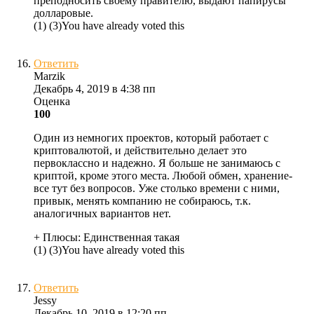
преподносить своему правителю, выдают папирусы
долларовые.
(
1
)
(
3
)
You have already voted this
Ответить
Marzik
Декабрь 4, 2019 в 4:38 пп
Оценка
100
Один из немногих проектов, который работает с
криптовалютой, и действительно делает это
первоклассно и надежно. Я больше не занимаюсь с
криптой, кроме этого места. Любой обмен, хранение-
все тут без вопросов. Уже столько времени с ними,
привык, менять компанию не собираюсь, т.к.
аналогичных вариантов нет.
+ Плюсы:
Единственная такая
(
1
)
(
3
)
You have already voted this
Ответить
Jessy
Декабрь 10, 2019 в 12:20 пп