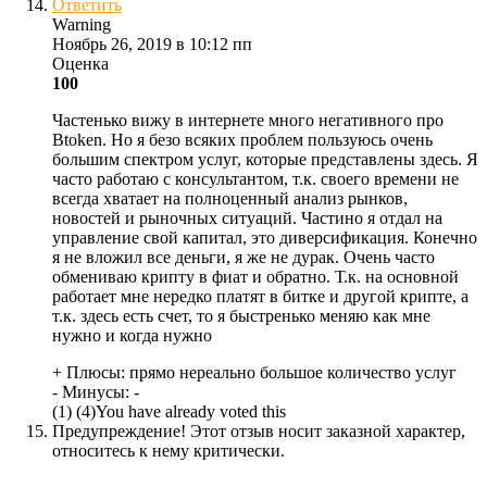
Ответить
Warning
Ноябрь 26, 2019 в 10:12 пп
Оценка
100
Частенько вижу в интернете много негативного про
Btoken. Но я безо всяких проблем пользуюсь очень
большим спектром услуг, которые представлены здесь. Я
часто работаю с консультантом, т.к. своего времени не
всегда хватает на полноценный анализ рынков,
новостей и рыночных ситуаций. Частино я отдал на
управление свой капитал, это диверсификация. Конечно
я не вложил все деньги, я же не дурак. Очень часто
обмениваю крипту в фиат и обратно. Т.к. на основной
работает мне нередко платят в битке и другой крипте, а
т.к. здесь есть счет, то я быстренько меняю как мне
нужно и когда нужно
+ Плюсы:
прямо нереально большое количество услуг
- Минусы:
-
(
1
)
(
4
)
You have already voted this
Предупреждение! Этот отзыв носит заказной характер,
относитесь к нему критически.