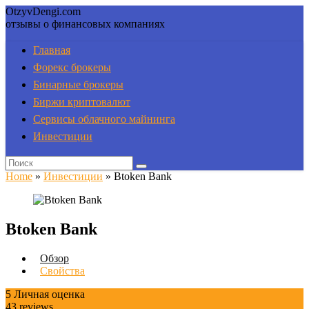
OtzyvDengi.com
отзывы о финансовых компаниях
Главная
Форекс брокеры
Бинарные брокеры
Биржи криптовалют
Сервисы облачного майнинга
Инвестиции
Home
»
Инвестиции
»
Btoken Bank
Btoken Bank
Обзор
Свойства
5
Личная оценка
43
reviews