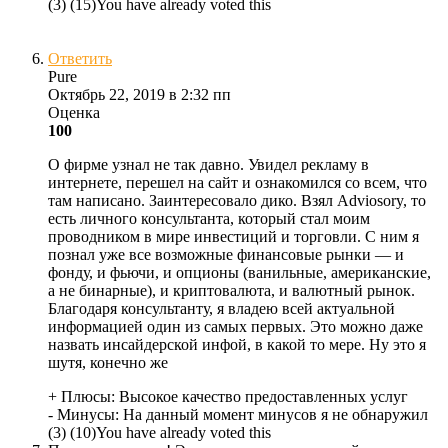
(
3
)
(
15
)
You have already voted this
Ответить
Pure
Октябрь 22, 2019 в 2:32 пп
Оценка
100
О фирме узнал не так давно. Увидел рекламу в
интернете, перешел на сайт и ознакомился со всем, что
там написано. Заинтересовало дико. Взял Adviosory, то
есть личного консультанта, который стал моим
проводником в мире инвестиций и торговли. С ним я
познал уже все возможные финансовые рынки — и
фонду, и фьючи, и опционы (ванильные, американские,
а не бинарные), и криптовалюта, и валютный рынок.
Благодаря консультанту, я владею всей актуальной
информацией один из самых первых. Это можно даже
назвать инсайдерской инфой, в какой то мере. Ну это я
шутя, конечно же
+ Плюсы:
Высокое качество предоставленных услуг
- Минусы:
На данный момент минусов я не обнаружил
(
3
)
(
10
)
You have already voted this