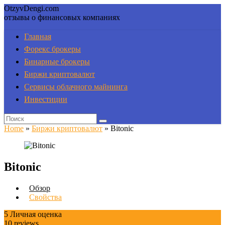
OtzyvDengi.com
отзывы о финансовых компаниях
Главная
Форекс брокеры
Бинарные брокеры
Биржи криптовалют
Сервисы облачного майнинга
Инвестиции
Home
»
Биржи криптовалют
»
Bitonic
Bitonic
Обзор
Свойства
5
Личная оценка
10
reviews