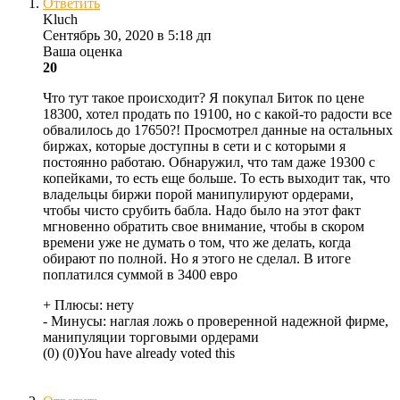
Ответить
Kluch
Сентябрь 30, 2020 в 5:18 дп
Ваша оценка
20
Что тут такое происходит? Я покупал Биток по цене
18300, хотел продать по 19100, но с какой-то радости все
обвалилось до 17650?! Просмотрел данные на остальных
биржах, которые доступны в сети и с которыми я
постоянно работаю. Обнаружил, что там даже 19300 с
копейками, то есть еще больше. То есть выходит так, что
владельцы биржи порой манипулируют ордерами,
чтобы чисто срубить бабла. Надо было на этот факт
мгновенно обратить свое внимание, чтобы в скором
времени уже не думать о том, что же делать, когда
обирают по полной. Но я этого не сделал. В итоге
поплатился суммой в 3400 евро
+ Плюсы:
нету
- Минусы:
наглая ложь о проверенной надежной фирме,
манипуляции торговыми ордерами
(
0
)
(
0
)
You have already voted this